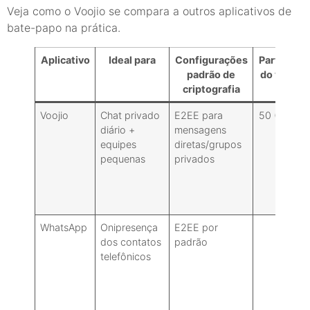
Veja como o Voojio se compara a outros aplicativos de
bate-papo na prática.
Aplicativo
Ideal para
Configurações
Participan
padrão de
do vídeo 
criptografia
Voojio
Chat privado
E2EE para
50 (Plus), 
diário +
mensagens
(
equipes
diretas/grupos
pequenas
privados
WhatsApp
Onipresença
E2EE por
dos contatos
padrão
telefônicos