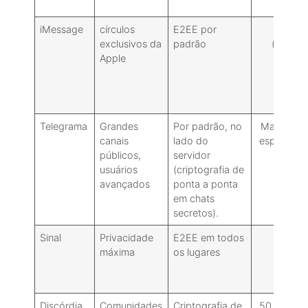
iMessage
círculos
E2EE por
exclusivos da
padrão
(FaceTi
Apple
Telegrama
Grandes
Por padrão, no
Mais de 1
canais
lado do
espectado
públicos,
servidor
(ao v
usuários
(criptografia de
avançados
ponta a ponta
em chats
secretos).
Sinal
Privacidade
E2EE em todos
máxima
os lugares
Discórdia
Comunidades
Criptografia de
50 (Variaç