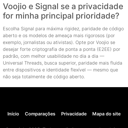
Voojio e Signal se a privacidade
for minha principal prioridade?
Escolha Signal para máxima rigidez, paridade de código
aberto e os modelos de ameaça mais rigorosos (por
exemplo, jornalistas ou ativistas). Opte por Voojio se
desejar forte criptografia de ponta a ponta (E2EE) por
padrão, com melhor usabilidade no dia a dia —
Universal Threads, busca superior, paridade mais fluida
entre dispositivos e identidade flexível — mesmo que
não seja totalmente de código aberto.
Início
Comparações
Privacidade
Mapa do site