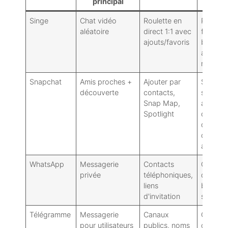
principal
Singe
Chat vidéo
Roulette en
Rapport
aléatoire
direct 1:1 avec
filtres d
ajouts/favoris
base,
applica
mixte
Snapchat
Amis proches +
Ajouter par
Suite d
découverte
contacts,
sécurit
Snap Map,
adultes,
Spotlight
contrôl
d'âge,
contrôl
amis
WhatsApp
Messagerie
Contacts
Chiffre
privée
téléphoniques,
de bout
liens
bout : 
d'invitation
strictes
Télégramme
Messagerie
Canaux
Contrôl
pour utilisateurs
publics, noms
confiden