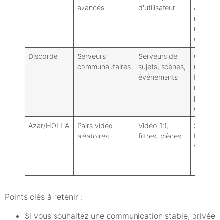
avancés
d'utilisateur
avancés
modéra
moins
centrali
Discorde
Serveurs
Serveurs de
Outils d
communautaires
sujets, scènes,
modéra
événements
basés su
rôles : p
par la
commun
Azar/HOLLA
Pairs vidéo
Vidéo 1:1,
Similair
aléatoires
filtres, pièces
Monkey
variable
Points clés à retenir :
Si vous souhaitez une communication stable, privée