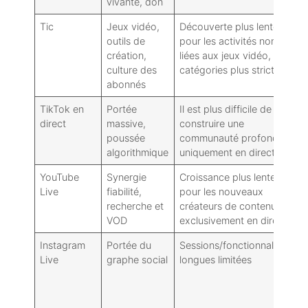
vivante, don
p
Tic
Jeux vidéo,
Découverte plus lente
D
outils de
pour les activités non
d
création,
liées aux jeux vidéo,
v
culture des
catégories plus strictes
é
abonnés
l
TikTok en
Portée
Il est plus difficile de
M
direct
massive,
construire une
d
poussée
communauté profonde
i
algorithmique
uniquement en direct.
l
YouTube
Synergie
Croissance plus lente
É
Live
fiabilité,
pour les nouveaux
c
recherche et
créateurs de contenu
c
VOD
exclusivement en direct
p
Instagram
Portée du
Sessions/fonctionnalités
Q
Live
graphe social
longues limitées
r
c
f
a