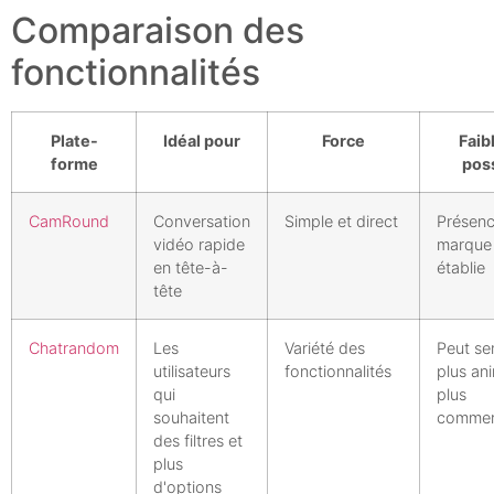
Comparaison des
fonctionnalités
Plate-
Idéal pour
Force
Faib
forme
pos
CamRound
Conversation
Simple et direct
Présen
vidéo rapide
marque
en tête-à-
établie
tête
Chatrandom
Les
Variété des
Peut se
utilisateurs
fonctionnalités
plus an
qui
plus
souhaitent
commerc
des filtres et
plus
d'options