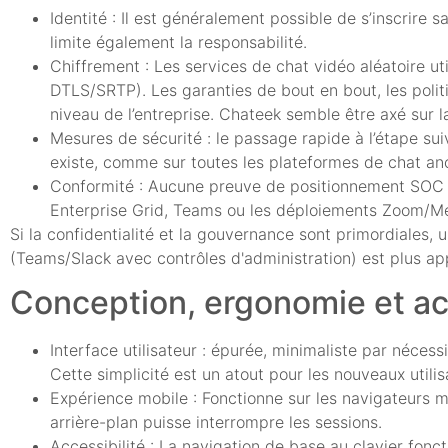
Identité : Il est généralement possible de s’inscrir
limite également la responsabilité.
Chiffrement : Les services de chat vidéo aléatoire 
DTLS/SRTP). Les garanties de bout en bout, les polit
niveau de l’entreprise. Chateek semble être axé sur la
Mesures de sécurité : le passage rapide à l’étape sui
existe, comme sur toutes les plateformes de chat a
Conformité : Aucune preuve de positionnement SOC 2/
Enterprise Grid, Teams ou les déploiements Zoom/M
Si la confidentialité et la gouvernance sont primordiales, 
(Teams/Slack avec contrôles d'administration) est plus ap
Conception, ergonomie et acc
Interface utilisateur : épurée, minimaliste par nécess
Cette simplicité est un atout pour les nouveaux utilis
Expérience mobile : Fonctionne sur les navigateurs mo
arrière-plan puisse interrompre les sessions.
Accessibilité : La navigation de base au clavier fonct