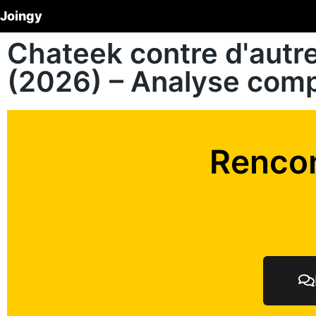
Joingy
Chateek contre d'autr
(2026) – Analyse comp
Rencon