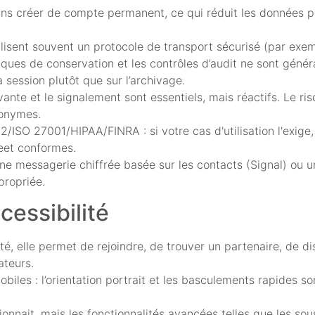
e sans créer de compte permanent, ce qui réduit les données 
utilisent souvent un protocole de transport sécurisé (par 
iques de conservation et les contrôles d’audit ne sont géné
 session plutôt que sur l’archivage.
vante et le signalement sont essentiels, mais réactifs. Le ri
nonymes.
ISO 27001/HIPAA/FINRA : si votre cas d'utilisation l'exige,
eet conformes.
une messagerie chiffrée basée sur les contacts (Signal) ou u
propriée.
essibilité
ité, elle permet de rejoindre, de trouver un partenaire, de di
ateurs.
biles : l’orientation portrait et les basculements rapides so
ionnait, mais les fonctionnalités avancées telles que les sou