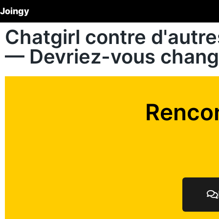
Joingy
Chatgirl contre d'autre
— Devriez-vous chang
Rencon