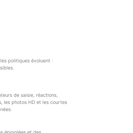
les politiques évoluent :
sibles.
teurs de saisie, réactions,
, les photos HD et les courtes
nnées.
ns épinglées et des