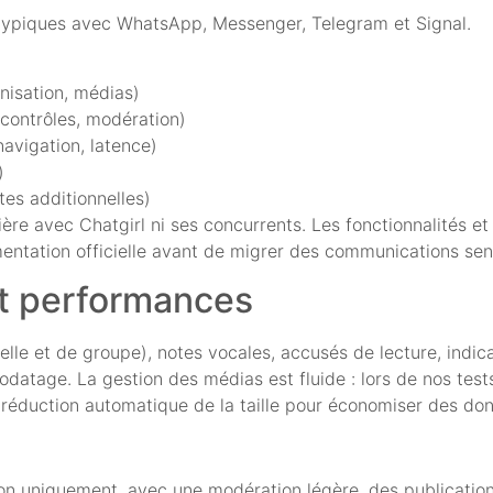
typiques avec WhatsApp, Messenger, Telegram et Signal.
onisation, médias)
 contrôles, modération)
navigation, latence)
)
ntes additionnelles)
re avec Chatgirl ni ses concurrents. Les fonctionnalités et 
umentation officielle avant de migrer des communications sen
et performances
elle et de groupe), notes vocales, accusés de lecture, indica
tage. La gestion des médias est fluide : lors de nos tests
réduction automatique de la taille pour économiser des do
tion uniquement, avec une modération légère, des publicatio