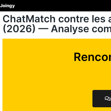
Joingy
ChatMatch contre les 
(2026) — Analyse com
Rencon