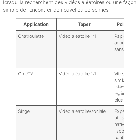
lorsqu'ils recherchent des vidéos aléatoires ou une façon
simple de rencontrer de nouvelles personnes.
Application
Taper
Points for
Chatroulette
Vidéo aléatoire 1:1
Rapide,
anonyme,
sans friction
OmeTV
Vidéo aléatoire 1:1
Vitesse
similaire,
intégration
légèrement
plus claire
Singe
Vidéo aléatoire/sociale
Expérience
utilisateur
native de
l'application
centres