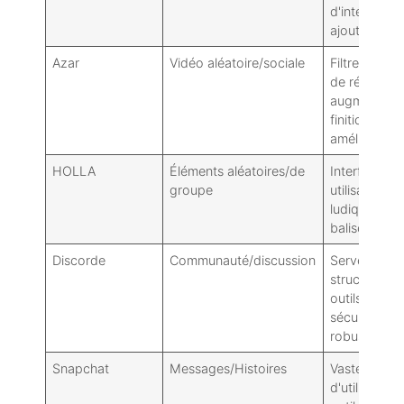
d'intérêt,
ajouts/amis
Azar
Vidéo aléatoire/sociale
Filtres, effet
de réalité
augmentée,
finition
améliorée
HOLLA
Éléments aléatoires/de
Interface
groupe
utilisateur
ludique,
balises
Discorde
Communauté/discussion
Serveurs
structurés,
outils de
sécurité
robustes
Snapchat
Messages/Histoires
Vaste base
d'utilisateurs