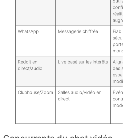
outils de
confidentiali
réalité
augmentée
WhatsApp
Messagerie chiffrée
Fiabilité,
sécurité,
portée
mondiale
Reddit en
Live basé sur les intérêts
Alignement
direct/audio
des sujets,
espaces
modifiés
Clubhouse/Zoom
Salles audio/vidéo en
Événements
direct
contrôles d
modération