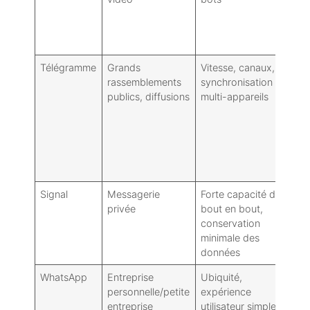
et
co
so
Télégramme
Grands
Vitesse, canaux,
Ou
rassemblements
synchronisation
li
publics, diffusions
multi-appareils
ch
bo
n’
va
dé
le
Signal
Messagerie
Forte capacité de
N
privée
bout en bout,
po
conservation
de
minimale des
d'
données
WhatsApp
Entreprise
Ubiquité,
Fa
personnelle/petite
expérience
co
entreprise
utilisateur simple,
et