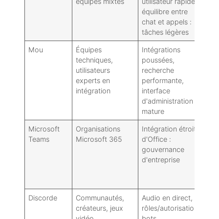
équipes mixtes
utilisateur rapide :
pl
équilibre entre
mo
chat et appels :
co
tâches légères
d’
Mou
Équipes
Intégrations
Pl
techniques,
poussées,
ex
utilisateurs
recherche
d'
experts en
performante,
pl
intégration
interface
d'administration
mature
Microsoft
Organisations
Intégration étroite
Pe
Teams
Microsoft 365
d'Office :
co
gouvernance
l’
d'entreprise
ut
ch
in
Discorde
Communautés,
Audio en direct,
Le
créateurs, jeux
rôles/autorisations,
fo
vidéo
bots
co