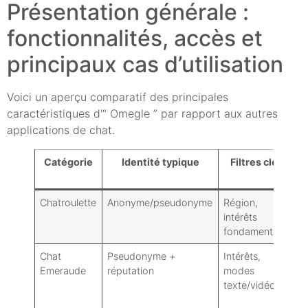
Présentation générale :
fonctionnalités, accès et
principaux cas d’utilisation
Voici un aperçu comparatif des principales
caractéristiques d'“ Omegle ” par rapport aux autres
applications de chat.
Catégorie
Identité typique
Filtres clés
Chatroulette
Anonyme/pseudonyme
Région,
W
intérêts
fondamentaux
Chat
Pseudonyme +
Intérêts,
W
Emeraude
réputation
modes
texte/vidéo