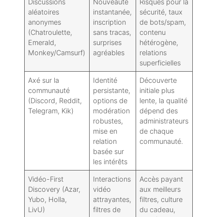
Discussions
Nouveauté
Risques pour la
aléatoires
instantanée,
sécurité, taux
anonymes
inscription
de bots/spam,
(Chatroulette,
sans tracas,
contenu
Emerald,
surprises
hétérogène,
Monkey/Camsurf)
agréables
relations
superficielles
Axé sur la
Identité
Découverte
communauté
persistante,
initiale plus
(Discord, Reddit,
options de
lente, la qualité
Telegram, Kik)
modération
dépend des
robustes,
administrateurs
mise en
de chaque
relation
communauté.
basée sur
les intérêts
Vidéo-First
Interactions
Accès payant
Discovery (Azar,
vidéo
aux meilleurs
Yubo, Holla,
attrayantes,
filtres, culture
LivU)
filtres de
du cadeau,