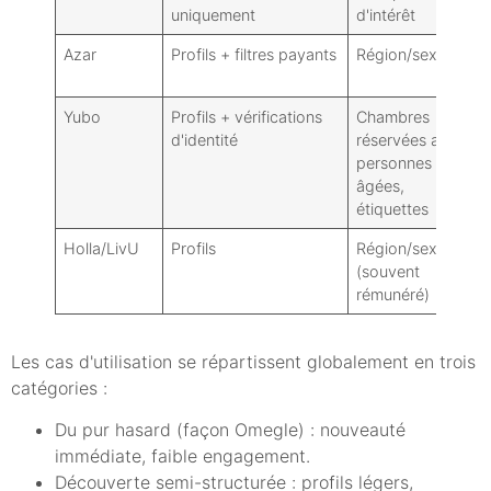
uniquement
d'intérêt
Azar
Profils + filtres payants
Région/sexe
i
Yubo
Profils + vérifications
Chambres
i
d'identité
réservées aux
personnes
âgées,
étiquettes
Holla/LivU
Profils
Région/sexe
i
(souvent
rémunéré)
Les cas d'utilisation se répartissent globalement en trois
catégories :
Du pur hasard (façon Omegle) : nouveauté
immédiate, faible engagement.
Découverte semi-structurée : profils légers,