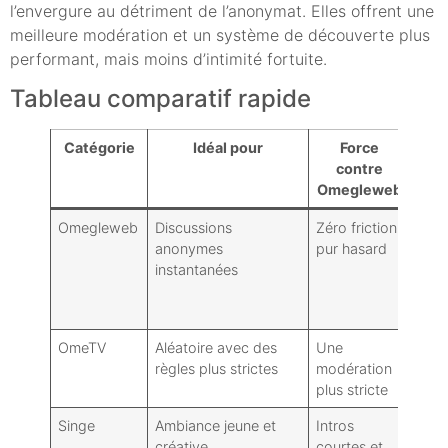
l’envergure au détriment de l’anonymat. Elles offrent une
meilleure modération et un système de découverte plus
performant, mais moins d’intimité fortuite.
Tableau comparatif rapide
Catégorie
Idéal pour
Force
Com
contre
Omegleweb
Omegleweb
Discussions
Zéro friction,
Varia
anonymes
pur hasard
de l
instantanées
sécu
abse
cont
OmeTV
Aléatoire avec des
Une
Un p
règles plus strictes
modération
de fr
plus stricte
Singe
Ambiance jeune et
Intros
Moi
créative
courtes et
d'an