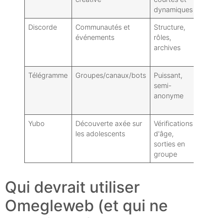
dynamiques
perf
Discorde
Communautés et
Structure,
Auc
événements
rôles,
véri
archives
rapp
aléat
Télégramme
Groupes/canaux/bots
Puissant,
La
semi-
déco
anonyme
n'es
aléat
Yubo
Découverte axée sur
Vérifications
Com
les adolescents
d'âge,
requ
sorties en
tran
groupe
d'ide
Qui devrait utiliser
Omegleweb (et qui ne