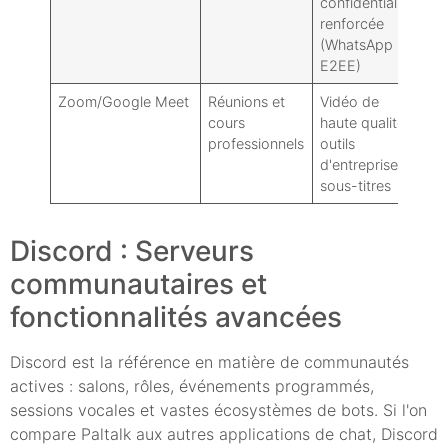
confidentialité
à l
renforcée
dé
(WhatsApp
E2EE)
Zoom/Google Meet
Réunions et
Vidéo de
No
cours
haute qualité,
po
professionnels
outils
in
d'entreprise,
so
sous-titres
pu
Discord : Serveurs
communautaires et
fonctionnalités avancées
Discord est la référence en matière de communautés
actives : salons, rôles, événements programmés,
sessions vocales et vastes écosystèmes de bots. Si l'on
compare Paltalk aux autres applications de chat, Discord