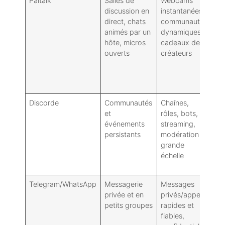
Paltalk
Salles de
Webcams
Ré
discussion en
instantanées,
me
direct, chats
communautés
fai
animés par un
dynamiques,
in
hôte, micros
cadeaux de
mi
ouverts
créateurs
pa
ch
de
bo
Discorde
Communautés
Chaînes,
Ins
et
rôles, bots,
pl
événements
streaming,
co
persistants
modération à
am
grande
so
échelle
mo
sp
Telegram/WhatsApp
Messagerie
Messages
Pe
privée et en
privés/appels
au
petits groupes
rapides et
es
fiables,
pu