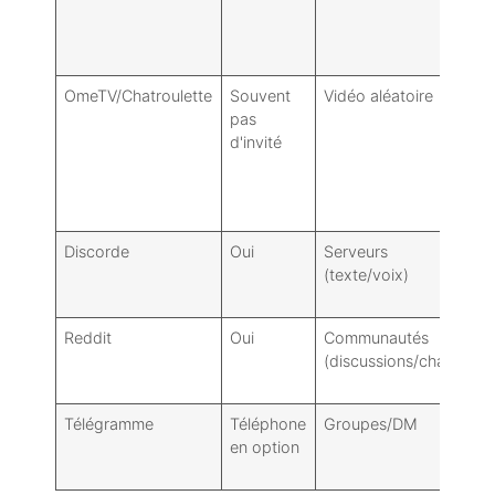
OmeTV/Chatroulette
Souvent
Vidéo aléatoire
F
pas
m
d'invité
Discorde
Oui
Serveurs
S
(texte/voix)
(
r
Reddit
Oui
Communautés
P
(discussions/chats)
t
Télégramme
Téléphone
Groupes/DM
B
en option