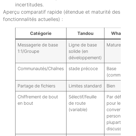
incertitudes.
Aperçu comparatif rapide (étendue et maturité des
fonctionnalités actuelles) :
Catégorie
Tandou
WhatsApp
Messagerie de base
Ligne de base
Mature
1:1/Groupe
solide (en
développement)
Communautés/Chaînes
stade précoce
Base
(communautés
Partage de fichiers
Limites standard
Bien
Chiffrement de bout
Sélectif/feuille
Par défaut
en bout
de route
pour les
(variable)
conversations
personnelles/l
plupart des
discussions[1]