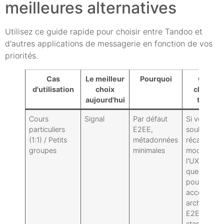
meilleures alternatives
Utilisez ce guide rapide pour choisir entre Tandoo et
d'autres applications de messagerie en fonction de vos
priorités.
Cas
Le meilleur
Pourquoi
Quand
d'utilisation
choix
choisir l
aujourd'hui
tandoo
Cours
Signal
Par défaut
Si vous
particuliers
E2EE,
souhaitez 
(1:1) / Petits
métadonnées
récapitulati
groupes
minimales
modernes s
l'UX et l'IA 
que vous
pouvez
accepter u
architectur
E2EE non
standard (