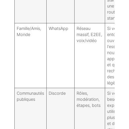
une feuille 
route non
standard),
Famille/Amis,
WhatsApp
Réseau
Si votre
Monde
massif, E2EE,
entourage 
voix/vidéo
ouvert à
l'essai de
nouvelles
application
et que vou
recherchez
des chaîne
légères et l
Communautés
Discorde
Rôles,
Si vous av
publiques
modération,
besoin d'u
étapes, bots
expérience
utilisateur
plus épuré
et d'une