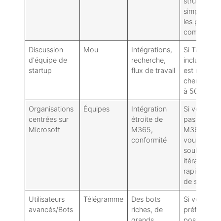
structure p
simple pou
les petites
communau
Discussion
Mou
Intégrations,
Si Tandoo
d'équipe de
recherche,
inclut l'IA et
startup
flux de travail
est moins
cher pour 
à 50 place
Organisations
Équipes
Intégration
Si vous n'ê
centrées sur
étroite de
pas attach
Microsoft
M365,
M365 et q
conformité
vous
souhaitez 
itération pl
rapide et p
de simplicit
Utilisateurs
Télégramme
Des bots
Si vous
avancés/Bots
riches, de
préférez u
grands
posture de